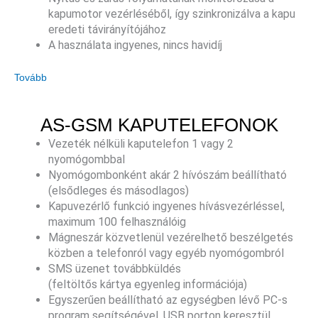
kapumotor vezérléséből, így szinkronizálva a kapu
eredeti távirányítójához
A használata ingyenes, nincs havidíj
Tovább
AS-GSM KAPUTELEFONOK
Vezeték nélküli kaputelefon 1 vagy 2
nyomógombbal
Nyomógombonként akár 2 hívószám beállítható
(elsődleges és másodlagos)
Kapuvezérlő funkció ingyenes hívásvezérléssel,
maximum 100 felhasználóig
Mágneszár közvetlenül vezérelhető beszélgetés
közben a telefonról vagy egyéb nyomógombról
SMS üzenet továbbküldés
(feltöltős kártya egyenleg információja)
Egyszerűen beállítható az egységben lévő PC-s
program segítségével, USB porton keresztül