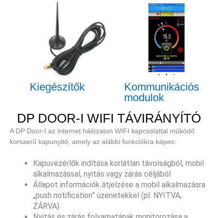
Kiegészítők
Kommunikációs
modulok
DP DOOR-I WIFI TÁVIRÁNYÍTÓ
A DP Door-I az internet hálózaton WIFI kapcsolattal működő
korszerű kapunyitó, amely az alábbi funkciókra képes:
Kapuvezérlők indítása korlátlan távolságból, mobil
alkalmazással, nyitás vagy zárás céljából
Állapot információk átjelzése a mobil alkalmazásra
„push notification” üzenetekkel (pl. NYITVA,
ZÁRVA)
Nyitás és zárás folyamatának monitorozása a