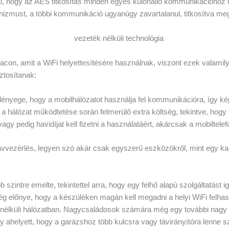
nti, hogy az AES titkosítás minden egyes különálló kommunikációhoz ú
izmust, a többi kommunikáció ugyanúgy zavartalanul, titkosítva me
piacon, amit a WiFi helyettesítésére használnak, viszont ezek valam
ztosítanak:
nyege, hogy a mobilhálózatot használja fel kommunikációra, így ké
t a hálózat működtetése során felmerülő extra költség, tekintve, hogy 
 vagy pedig havidíjat kell fizetni a használatáért, akárcsak a mobiltele
 távvezérlés, legyen szó akár csak egyszerű eszközökről, mint egy k
b szintre emelte, tekintettel arra, hogy egy felhő alapú szolgáltatást
ég előnye, hogy a készüléken magán kell megadni a helyi WiFi felhasz
k nélküli hálózatban. Nagycsaládosok számára még egy további nagy
így ahelyett, hogy a garázshoz több kulcsra vagy távirányítóra lenne