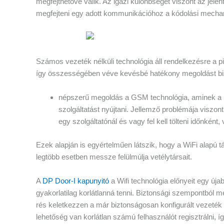
megfejthetővé válik. Az igazi különbséget viszont az jele
megfejteni egy adott kommunikációhoz a kódolási mechan
Számos vezeték nélküli technológia áll rendelkezésre a 
így összességében véve kevésbé hatékony megoldást bi
népszerű megoldás a GSM technológia, aminek a lé
szolgáltatást nyújtani. Jellemző problémája viszon
egy szolgáltatónál és vagy fel kell tölteni időnként,
Ezek alapján is egyértelműen látszik, hogy a WiFi alapú
legtöbb esetben messze felülmúlja vetélytársait.
A
DP Door-I kapunyitó
a Wifi technológia előnyeit egy újab
gyakorlatilag korlátlanná tenni. Biztonsági szempontból m
rés keletkezzen a már biztonságosan konfigurált vezeté
lehetőség van korlátlan számú felhasználót regisztrálni, 