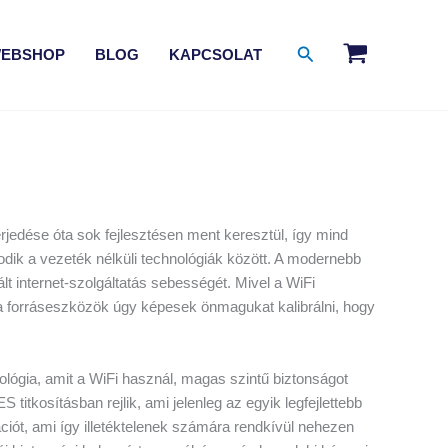
Search
EBSHOP
BLOG
KAPCSOLAT
erjedése óta sok fejlesztésen ment keresztül, így mind
dik a vezeték nélküli technológiák között. A modernebb
lt internet-szolgáltatás sebességét. Mivel a WiFi
 a forráseszközök úgy képesek önmagukat kalibrálni, hogy
lógia, amit a WiFi használ, magas szintű biztonságot
itkosításban rejlik, ami jelenleg az egyik legfejlettebb
ciót, ami így illetéktelenek számára rendkívül nehezen