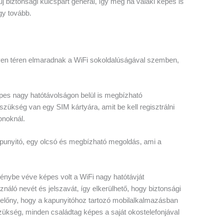
j biztonsági kulcspárt generál, így még ha valaki képes is
gy tovább.
ilyen téren elmaradnak a WiFi sokoldalúságával szemben,
pes nagy hatótávolságon belül is megbízható
szükség van egy SIM kártyára, amit be kell regisztrálni
fonoknál.
apunyitó, egy olcsó és megbízható megoldás, ami a
 igénybe véve képes volt a WiFi nagy hatótávját
náló nevét és jelszavát, így elkerülhető, hogy biztonsági
 előny, hogy a kapunyitóhoz tartozó mobilalkalmazásban
 szükség, minden családtag képes a saját okostelefonjával