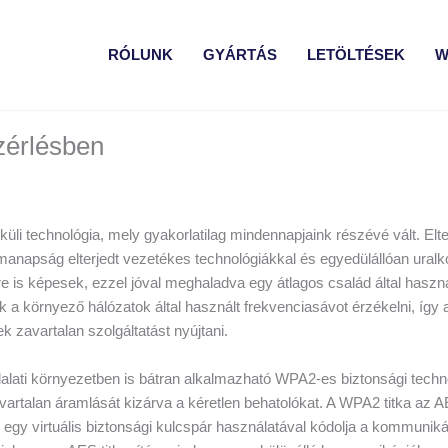
RÓLUNK
GYÁRTÁS
LETÖLTÉSEK
W
zérlésben
küli technológia, mely gyakorlatilag mindennapjaink részévé vált. Elt
apság elterjedt vezetékes technológiákkal és egyedülállóan uralko
re is képesek, ezzel jóval meghaladva egy átlagos család által haszná
 környező hálózatok által használt frekvenciasávot érzékelni, így
 zavartalan szolgáltatást nyújtani.
alati környezetben is bátran alkalmazható WPA2-es biztonsági techno
talan áramlását kizárva a kéretlen behatolókat. A WPA2 titka az AES t
 egy virtuális biztonsági kulcspár használatával kódolja a kommuniká