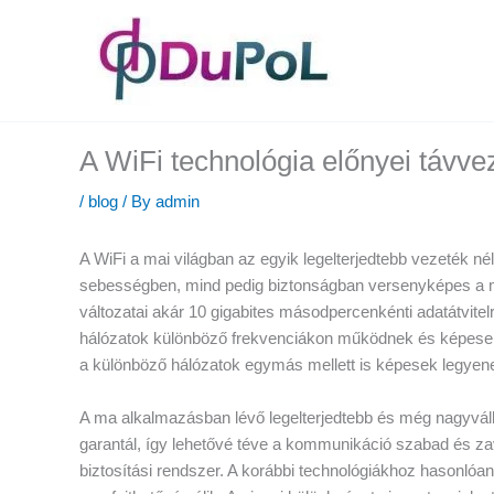
A WiFi technológia előnyei távve
/
blog
/ By
admin
A WiFi a mai világban az egyik legelterjedtebb vezeték nél
sebességben, mind pedig biztonságban versenyképes a man
változatai akár 10 gigabites másodpercenkénti adatátvitel
hálózatok különböző frekvenciákon működnek és képesek a
a különböző hálózatok egymás mellett is képesek legyenek
A ma alkalmazásban lévő legelterjedtebb és még nagyváll
garantál, így lehetővé téve a kommunikáció szabad és zavar
biztosítási rendszer. A korábbi technológiákhoz hasonlóan